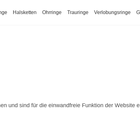
nge
Halsketten
Ohrringe
Trauringe
Verlobungsringe
G
rwendet und helfen dabei, diese Webseite zu verbesser
n und sind für die einwandfreie Funktion der Website er