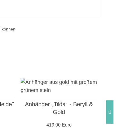
n können.
Anhänger 
Tu
eide"
Anhänger „Tilda“ - Beryll &
Gold
419,00 Euro