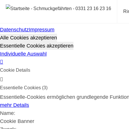
Cookie-Richtlinie
Ri
Cookies werden zur Benutzerführung und Webanalyse ve
Sie sich mit unserer Cookie-Richtlinie einverstanden.
Datenschutz
Impressum
Alle Cookies akzeptieren
Essentielle Cookies akzeptieren
Individuelle Auswahl
Cookie Details
Essentielle Cookies (3)
Essentielle-Cookies ermöglichen grundlegende Funktione
mehr Details
Name:
Cookie Banner