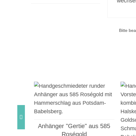
wechsel
Bitte be
 Mondstein
Anhänger "Gertie" aus 585
o
Roségold