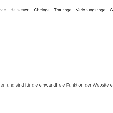
nge
Halsketten
Ohrringe
Trauringe
Verlobungsringe
G
rwendet und helfen dabei, diese Webseite zu verbesser
n und sind für die einwandfreie Funktion der Website er