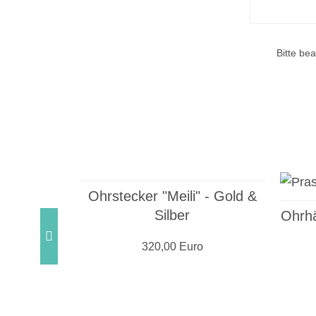
Bitte be
Ohrstecker "Meili" - Gold &
Silber
"Amira" -
Ohrhä
320,00 Euro
o