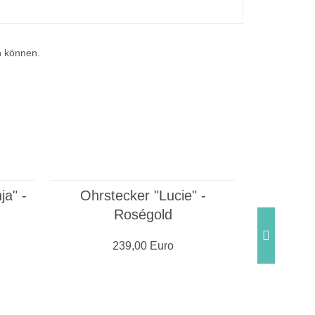
n können.
ja" -
Ohrstecker "Lucie" -
Ohrhänge
Roségold
239,00 Euro