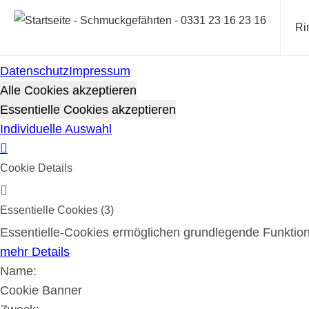
Cookie-Richtlinie
Ri
Cookies werden zur Benutzerführung und Webanalyse ve
Sie sich mit unserer Cookie-Richtlinie einverstanden.
Datenschutz
Impressum
Alle Cookies akzeptieren
Essentielle Cookies akzeptieren
Individuelle Auswahl
Cookie Details
Essentielle Cookies (3)
Essentielle-Cookies ermöglichen grundlegende Funktione
mehr Details
Name:
Cookie Banner